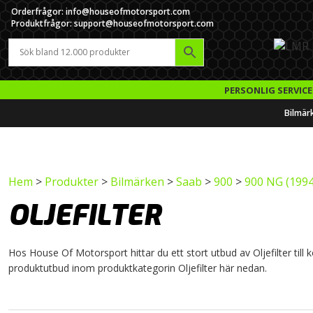
Orderfrågor: info@houseofmotorsport.com
Produktfrågor: support@houseofmotorsport.com
PERSONLIG SERVICE
Bilmär
Hem
>
Produkter
>
Bilmärken
>
Saab
>
900
>
900 NG (1994
OLJEFILTER
Hos House Of Motorsport hittar du ett stort utbud av Oljefilter till k
produktutbud inom produktkategorin Oljefilter här nedan.