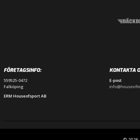
FÖRETAGSINFO:
KONTAKTA O
559525-0472
E-post
Falköping
info@houseofm
ERM Houseofsport AB
© 2026 H