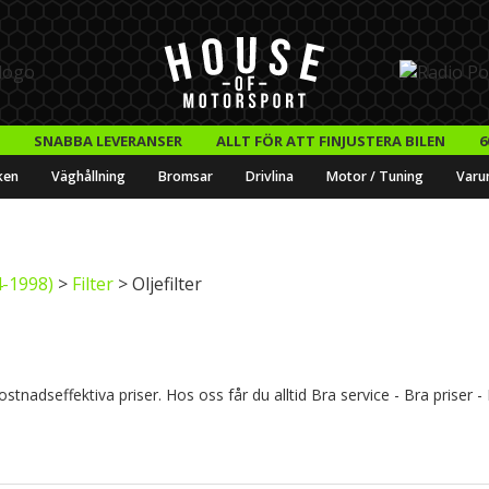
SNABBA LEVERANSER
ALLT FÖR ATT FINJUSTERA BILEN
6
ken
Väghållning
Bromsar
Drivlina
Motor / Tuning
Varu
-1998)
>
Filter
> Oljefilter
ostnadseffektiva priser. Hos oss får du alltid Bra service - Bra priser 