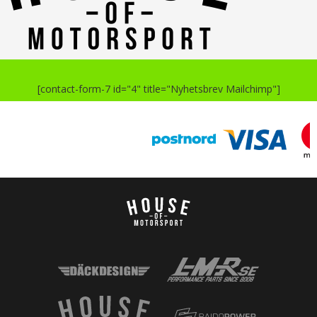
[contact-form-7 id="4" title="Nyhetsbrev Mailchimp"]