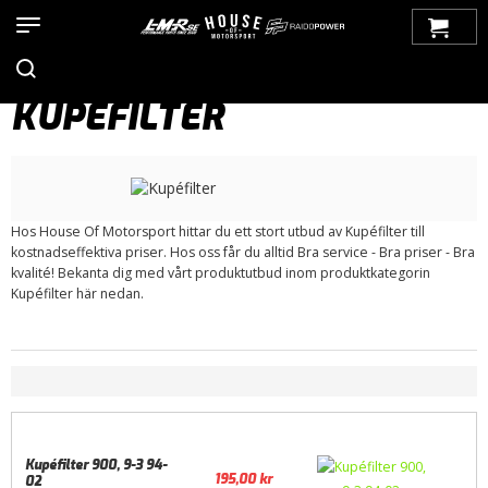
Hem
>
Produkter
>
Bilmärken
>
Saab
>
900
>
900 NG (1994-1998)
>
Filter
> Kupéfilter
KUPÉFILTER
Hos House Of Motorsport hittar du ett stort utbud av Kupéfilter till
kostnadseffektiva priser. Hos oss får du alltid Bra service - Bra priser - Bra
kvalité! Bekanta dig med vårt produktutbud inom produktkategorin
Kupéfilter här nedan.
Kupéfilter 900, 9-3 94-
195,00
kr
02