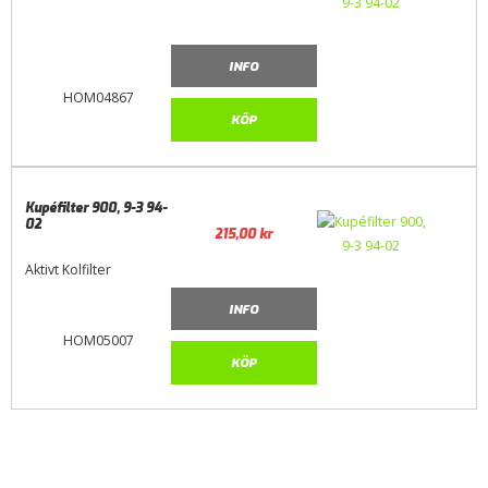
INFO
HOM04867
KÖP
Kupéfilter 900, 9-3 94-
02
215,00
kr
Aktivt Kolfilter
INFO
HOM05007
KÖP