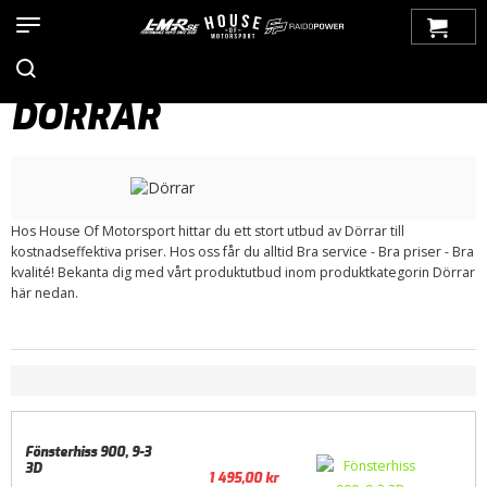
Hem
>
Produkter
>
Bilmärken
>
Saab
>
900
>
900 NG (1994-1998)
>
Exteriör
> Dörrar
DÖRRAR
Hos House Of Motorsport hittar du ett stort utbud av Dörrar till
kostnadseffektiva priser. Hos oss får du alltid Bra service - Bra priser - Bra
kvalité! Bekanta dig med vårt produktutbud inom produktkategorin Dörrar
här nedan.
Fönsterhiss 900, 9-3
3D
1 495,00
kr