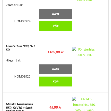
Vänster Bak
INFO
HOM08924
KÖP
Fönsterhiss 900, 9-3
5D
1 495,00
kr
Höger Bak
INFO
HOM08925
KÖP
Glidsko fönsterhiss
45,00
kr
850, S/V70 + Saab