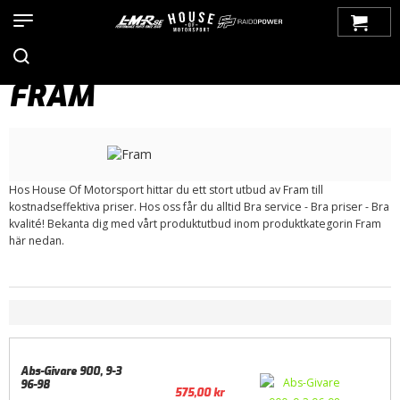
Hem
>
Produkter
>
Bilmärken
>
Saab
>
900
>
900 NG (1994-1998)
>
Elsystem
>
ABS-givare
> Fram
FRAM
Hos House Of Motorsport hittar du ett stort utbud av Fram till
kostnadseffektiva priser. Hos oss får du alltid Bra service - Bra priser - Bra
kvalité! Bekanta dig med vårt produktutbud inom produktkategorin Fram
här nedan.
Abs-Givare 900, 9-3
96-98
575,00
kr