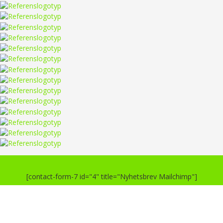
[contact-form-7 id="4" title="Nyhetsbrev Mailchimp"]