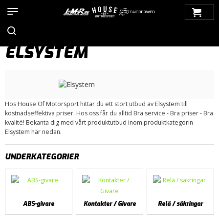
Hem
>
Produkter
>
Bilmärken
>
Saab
>
900
>
900 NG (1994-1998)
> Elsystem
ELSYSTEM
Hos House Of Motorsport hittar du ett stort utbud av Elsystem till
kostnadseffektiva priser. Hos oss får du alltid Bra service - Bra priser - Bra
kvalité! Bekanta dig med vårt produktutbud inom produktkategorin
Elsystem här nedan.
UNDERKATEGORIER
ABS-givare
Kontakter / Givare
Relä / säkringar