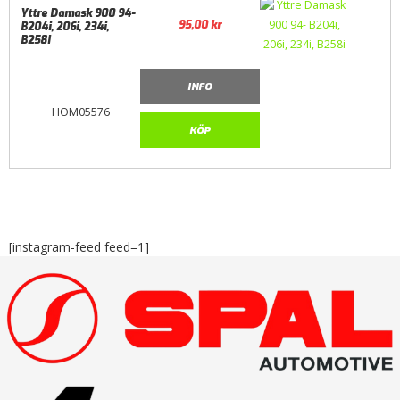
Yttre Damask 900 94-
95,00
kr
B204i, 206i, 234i,
B258i
INFO
HOM05576
KÖP
[instagram-feed feed=1]