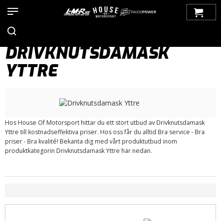
Hem
>
Produkter
>
Bilmärken
>
Saab
>
900
>
900 NG (1994-1998)
>
Drivlina
> Drivknutsdamask Yttre
DRIVKNUTSDAMASK
YTTRE
Hos House Of Motorsport hittar du ett stort utbud av Drivknutsdamask
Yttre till kostnadseffektiva priser. Hos oss får du alltid Bra service - Bra
priser - Bra kvalité! Bekanta dig med vårt produktutbud inom
produktkategorin Drivknutsdamask Yttre här nedan.