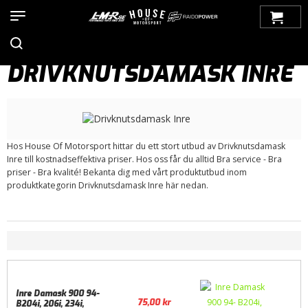
Hem
>
Produkter
>
Bilmärken
>
Saab
>
900
>
900 NG (1994-1998)
>
Drivlina
> Drivknutsdamask Inre
DRIVKNUTSDAMASK INRE
Hos House Of Motorsport hittar du ett stort utbud av Drivknutsdamask
Inre till kostnadseffektiva priser. Hos oss får du alltid Bra service - Bra
priser - Bra kvalité! Bekanta dig med vårt produktutbud inom
produktkategorin Drivknutsdamask Inre här nedan.
Inre Damask 900 94-
75,00
kr
B204i, 206i, 234i,