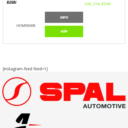
B258i
INFO
HOM05608
KÖP
[instagram-feed feed=1]