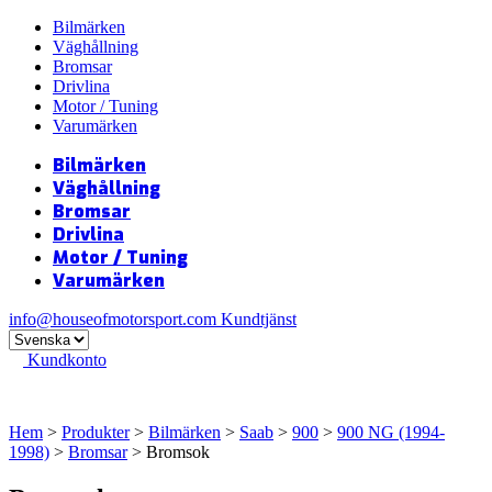
Bilmärken
Väghållning
Bromsar
Drivlina
Motor / Tuning
Varumärken
Bilmärken
Väghållning
Bromsar
Drivlina
Motor / Tuning
Varumärken
info@houseofmotorsport.com
Kundtjänst
Kundkonto
Hem
>
Produkter
>
Bilmärken
>
Saab
>
900
>
900 NG (1994-
1998)
>
Bromsar
> Bromsok