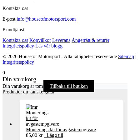
Kontakta oss
E-post
info@houseofmotorsport.com
Kundtjänst
Kontakta oss
Köpvillkor
Leverans
Ångerrätt & returer
Integritetspolicy
Läs vår blogg
© 2026 House of Motorsport - Alla rättigheter reserverade
Sitemap
|
Integritetspolicy
0
Din varukorg
Din varukorg är tom
Tillbaka till butiken
Produkter du kanske gillar
Monterings kit för avgastempgivare
85,00
kr
+
Lägg till