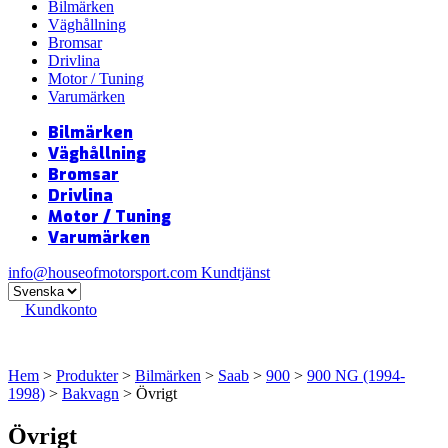
Bilmärken
Väghållning
Bromsar
Drivlina
Motor / Tuning
Varumärken
Bilmärken
Väghållning
Bromsar
Drivlina
Motor / Tuning
Varumärken
info@houseofmotorsport.com
Kundtjänst
Kundkonto
Hem
>
Produkter
>
Bilmärken
>
Saab
>
900
>
900 NG (1994-
1998)
>
Bakvagn
> Övrigt
Övrigt