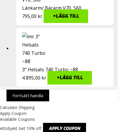
Länkarm/ Bärarm V70, S60
795,00
kr
+
LÄGG TILL
3" Helsats 740 Turbo ~88
4 895,00
kr
+
LÄGG TILL
Fortsätt handla
Calculate Shipping
Apply Coupon
Available Coupons
ettobjekt
Get 10% off
APPLY COUPON