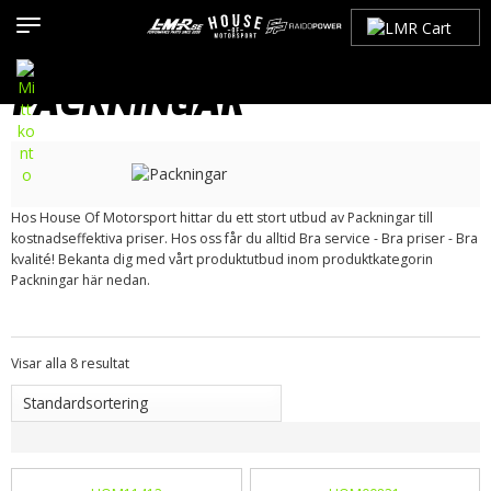
Hem
>
Produkter
>
Bilmärken
>
Saab
>
900
>
900 NG (1994-1998)
>
Avgassystem / Tillbehör
> Packningar
PACKNINGAR
Hos House Of Motorsport hittar du ett stort utbud av Packningar till
kostnadseffektiva priser. Hos oss får du alltid Bra service - Bra priser - Bra
kvalité! Bekanta dig med vårt produktutbud inom produktkategorin
Packningar här nedan.
Visar alla 8 resultat