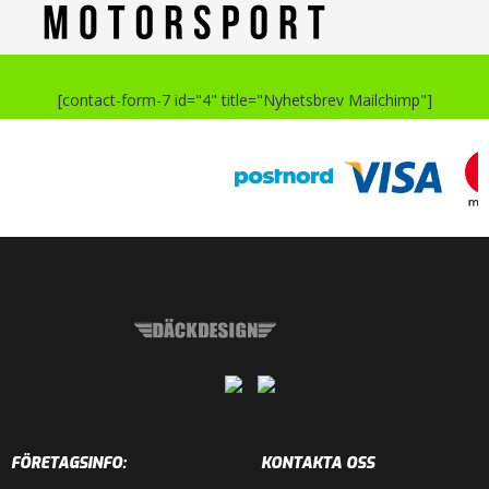
[contact-form-7 id="4" title="Nyhetsbrev Mailchimp"]
FÖRETAGSINFO:
KONTAKTA OSS