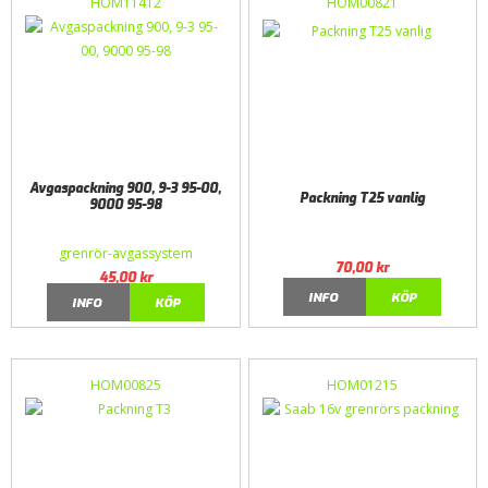
HOM11412
HOM00821
Avgaspackning 900, 9-3 95-00,
Packning T25 vanlig
9000 95-98
grenrör-avgassystem
70,00
kr
45,00
kr
INFO
KÖP
INFO
KÖP
HOM00825
HOM01215