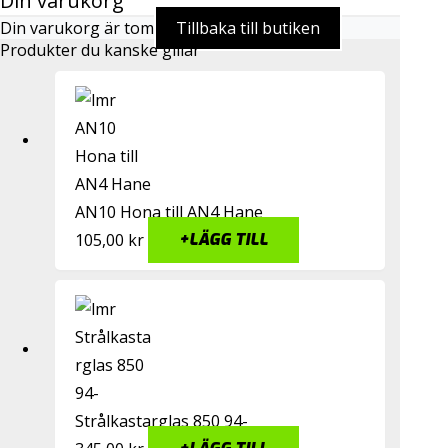
Din varukorg
Din varukorg är tom
Tillbaka till butiken
Produkter du kanske gillar
AN10 Hona till AN4 Hane
105,00
kr
+
LÄGG TILL
Strålkastarglas 850 94-