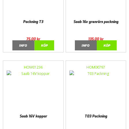
Packning T3
Saab 16v grenrörs packning
75,00
kr
135,00
kr
INFO
KÖP
INFO
KÖP
HOM01236
HOM00797
Saab 16V koppar
T03 Packning