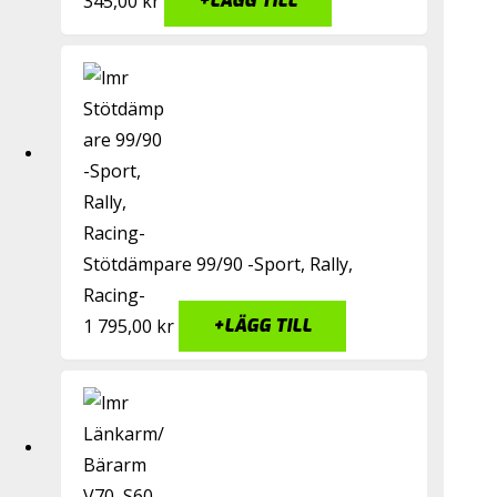
345,00
kr
+
LÄGG TILL
Stötdämpare 99/90 -Sport, Rally,
Racing-
1 795,00
kr
+
LÄGG TILL