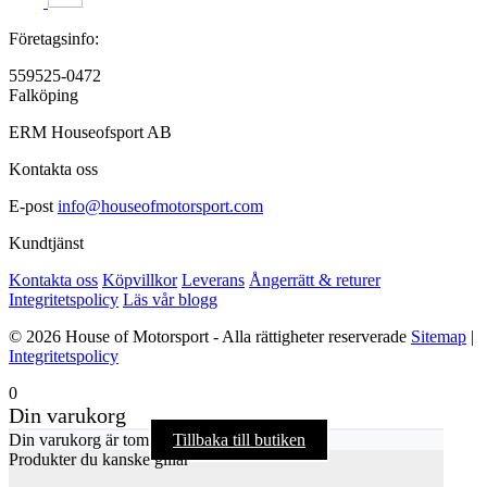
Företagsinfo:
559525-0472
Falköping
ERM Houseofsport AB
Kontakta oss
E-post
info@houseofmotorsport.com
Kundtjänst
Kontakta oss
Köpvillkor
Leverans
Ångerrätt & returer
Integritetspolicy
Läs vår blogg
© 2026 House of Motorsport - Alla rättigheter reserverade
Sitemap
|
Integritetspolicy
0
Din varukorg
Din varukorg är tom
Tillbaka till butiken
Produkter du kanske gillar