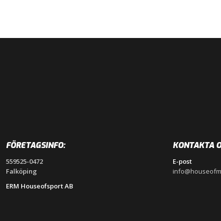
FÖRETAGSINFO:
KONTAKTA O
559525-0472
E-post
Falköping
info@houseofm
ERM Houseofsport AB