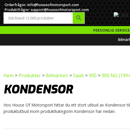
Orderfrågor: info@houseofmotorsport.com
Produktfrågor: support@houseofmotorsport.com
PERSONLIG SERVICE
Bilmär
Hem
>
Produkter
>
Bilmärken
>
Saab
>
900
>
900 NG (1994
KONDENSOR
Hos House Of Motorsport hittar du ett stort utbud av Kondensor till k
produktutbud inom produktkategorin Kondensor här nedan.