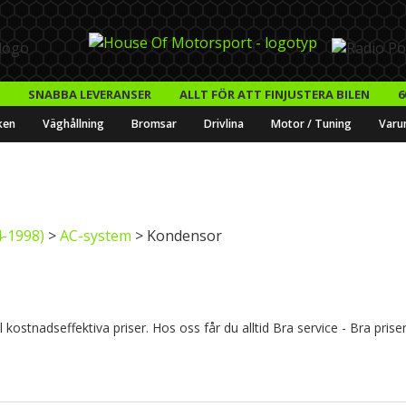
SNABBA LEVERANSER
ALLT FÖR ATT FINJUSTERA BILEN
6
ken
Väghållning
Bromsar
Drivlina
Motor / Tuning
Varu
-1998)
>
AC-system
> Kondensor
ostnadseffektiva priser. Hos oss får du alltid Bra service - Bra prise