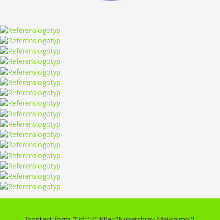
[contact-form-7 id="4" title="Nyhetsbrev Mailchimp"]