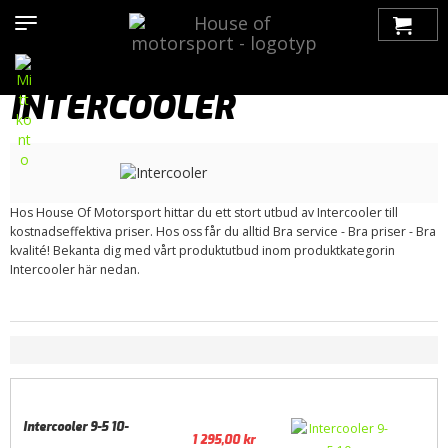
Hem
>
Produkter
>
Bilmärken
>
Saab
>
9-5
>
9-5 (2010-2012)
>
Turbosystem
> Intercooler
INTERCOOLER
Hos House Of Motorsport hittar du ett stort utbud av Intercooler till
kostnadseffektiva priser. Hos oss får du alltid Bra service - Bra priser - Bra
kvalité! Bekanta dig med vårt produktutbud inom produktkategorin
Intercooler här nedan.
Intercooler 9-5 10-
1 295,00
kr