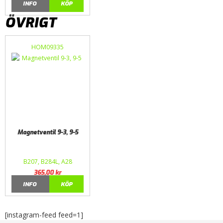
INFO
KÖP
ÖVRIGT
HOM09335
Magnetventil 9-3, 9-5
B207, B284L, A28
365,00
kr
INFO
KÖP
[instagram-feed feed=1]