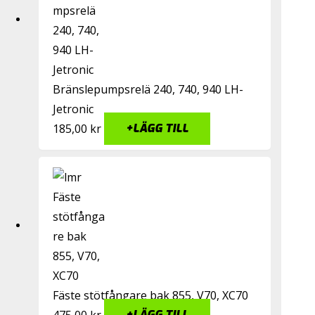
Bränslepumpsrelä 240, 740, 940 LH-
Jetronic
185,00
kr
+
LÄGG TILL
Fäste stötfångare bak 855, V70, XC70
475,00
kr