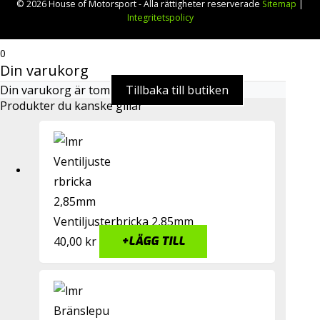
© 2026 House of Motorsport - Alla rättigheter reserverade
Sitemap
|
Integritetspolicy
0
Din varukorg
Din varukorg är tom
Tillbaka till butiken
Produkter du kanske gillar
Ventiljusterbricka 2,85mm
40,00
kr
+
LÄGG TILL