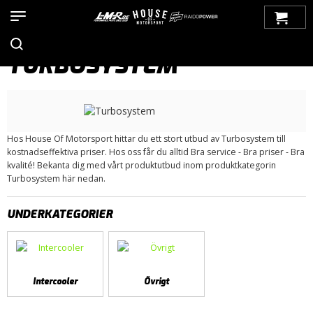
Hem
>
Produkter
>
Bilmärken
>
Saab
>
9-5
>
9-5 (2010-2012)
>
Turbosystem
TURBOSYSTEM
Hos House Of Motorsport hittar du ett stort utbud av Turbosystem till
kostnadseffektiva priser. Hos oss får du alltid Bra service - Bra priser - Bra
kvalité! Bekanta dig med vårt produktutbud inom produktkategorin
Turbosystem här nedan.
UNDERKATEGORIER
Intercooler
Övrigt