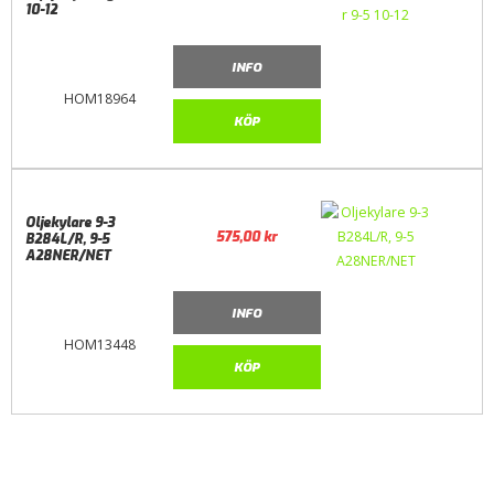
10-12
INFO
HOM18964
KÖP
Oljekylare 9-3
575,00
kr
B284L/R, 9-5
A28NER/NET
INFO
HOM13448
KÖP