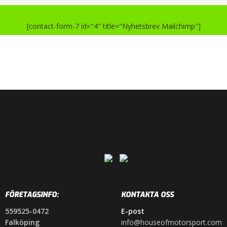
[contact-form-7 id="4" title="Nyhetsbrev Mailchimp"]
FÖRETAGSINFO:
KONTAKTA OSS
559525-0472
E-post
Falköping
info@houseofmotorsport.com