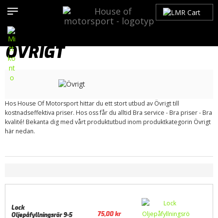
Hem
>
Produkter
>
Bilmärken
>
Saab
>
9-5
>
9-5 (2010-2012)
>
Motor / Tillbehör
>
Smörjsystem
> Övrigt
ÖVRIGT
Hos House Of Motorsport hittar du ett stort utbud av Övrigt till
kostnadseffektiva priser. Hos oss får du alltid Bra service - Bra priser - Bra
kvalité! Bekanta dig med vårt produktutbud inom produktkategorin Övrigt
här nedan.
Lock
75,00
kr
Oljepåfyllningsrör 9-5