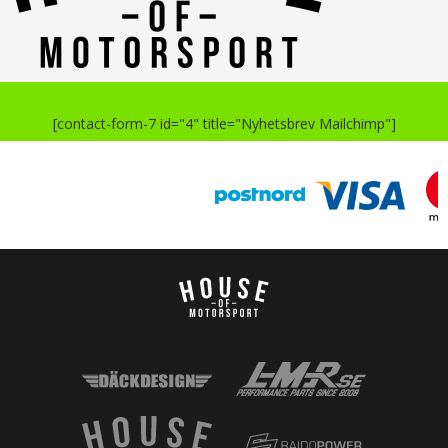
[contact-form-7 id="4" title="Nyhetsbrev Mailchimp"]