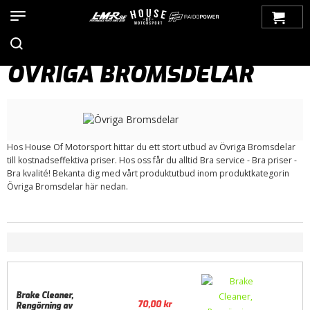
Hem
>
Produkter
>
Bilmärken
>
Saab
>
9-5
>
9-5 (2010-2012)
>
Bromsar
> Övriga Bromsdelar
ÖVRIGA BROMSDELAR
Hos House Of Motorsport hittar du ett stort utbud av Övriga Bromsdelar
till kostnadseffektiva priser. Hos oss får du alltid Bra service - Bra priser -
Bra kvalité! Bekanta dig med vårt produktutbud inom produktkategorin
Övriga Bromsdelar här nedan.
Brake Cleaner,
70,00
kr
Rengörning av