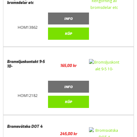
bromsdelar etc
INFO
HOM13862
KÖP
Bromsljuskontakt 9-5
165,00
kr
10-
INFO
HOM12182
KÖP
Bromsvätska DOT 4
245,00
kr