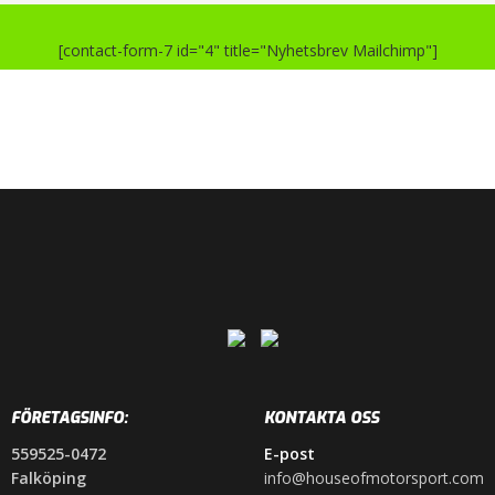
[contact-form-7 id="4" title="Nyhetsbrev Mailchimp"]
FÖRETAGSINFO:
KONTAKTA OSS
559525-0472
E-post
Falköping
info@houseofmotorsport.com