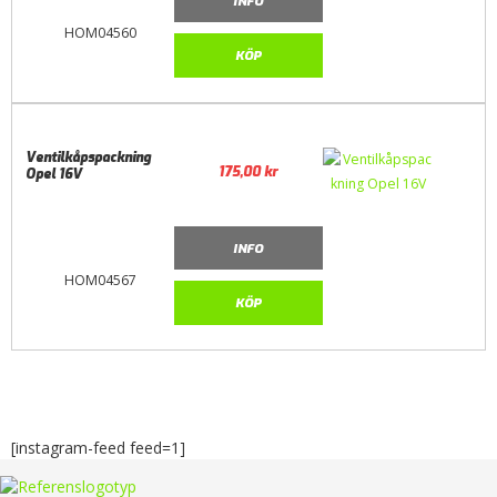
INFO
HOM04560
KÖP
Ventilkåpspackning
175,00
kr
Opel 16V
INFO
HOM04567
KÖP
[instagram-feed feed=1]