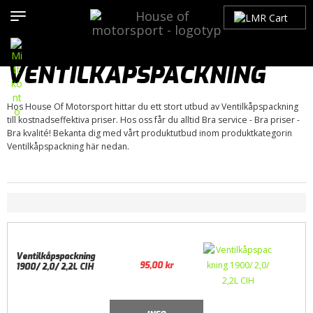
Hem
>
Produkter
>
Bilmärken
>
Opel
>
Kadett
>
Kadett D (1980-
1984)
>
Motor / Tillbehör
>
Packningar
> Ventilkåpspackning
VENTILKÅPSPACKNING
Hos House Of Motorsport hittar du ett stort utbud av Ventilkåpspackning
till kostnadseffektiva priser. Hos oss får du alltid Bra service - Bra priser -
Bra kvalité! Bekanta dig med vårt produktutbud inom produktkategorin
Ventilkåpspackning här nedan.
Ventilkåpspackning
95,00
kr
1900/ 2,0/ 2,2L CIH