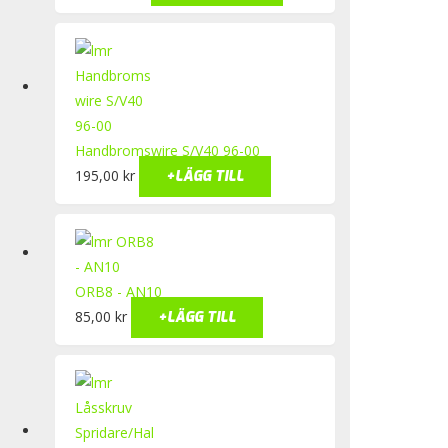
Handbromswire S/V40 96-00
195,00
kr
+
LÄGG TILL
ORB8 - AN10
85,00
kr
+
LÄGG TILL