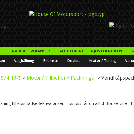
SNABBA LEVERANSER
ALLT FÖR ATT FINJUSTERA BILEN
6
ken
Väghållning
Bromsar
Drivlina
Motor / Tuning
Varu
(1974-1979
>
Motor / Tillbehör
>
Packningar
> Ventilkåpspac
ing till kostnadseffektiva priser. Hos oss får du alltid Bra service - 