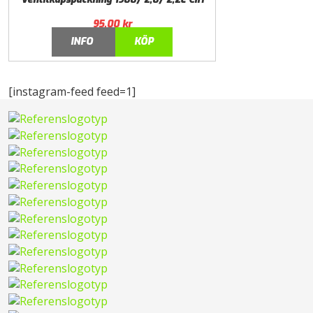
95,00
kr
INFO
KÖP
[instagram-feed feed=1]