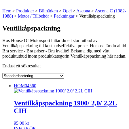
Hem
>
Produkter
>
Bilmärken
>
Opel
>
Ascona
>
Ascona C (1982-
1988)
>
Motor / Tillbehör
>
Packningar
> Ventilkåpspackning
Ventilkåpspackning
Hos House Of Motorsport hittar du ett stort utbud av
Ventilkåpspackning till kostnadseffektiva priser. Hos oss får du alltid
Bra service - Bra priser - Bra kvalité! Bekanta dig med vårt
produktutbud inom produktkategorin Ventilkåpspackning här nedan.
Endast ett sökresultat
HOM04560
Ventilkåpspackning 1900/ 2,0/ 2,2L
CIH
95,00
kr
INFO
KÖP