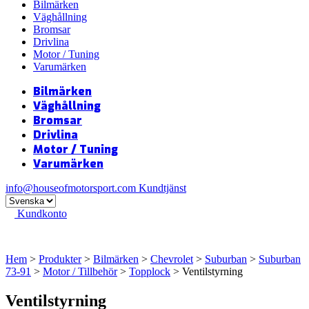
Bilmärken
Väghållning
Bromsar
Drivlina
Motor / Tuning
Varumärken
Bilmärken
Väghållning
Bromsar
Drivlina
Motor / Tuning
Varumärken
info@houseofmotorsport.com
Kundtjänst
Kundkonto
Hem
>
Produkter
>
Bilmärken
>
Chevrolet
>
Suburban
>
Suburban
73-91
>
Motor / Tillbehör
>
Topplock
> Ventilstyrning
Ventilstyrning