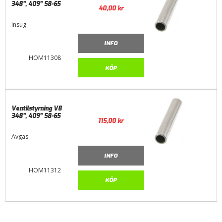
348”, 409” 58-65
40,00
kr
Insug
INFO
HOM11308
KÖP
Ventilstyrning V8
348”, 409” 58-65
115,00
kr
Avgas
INFO
HOM11312
KÖP