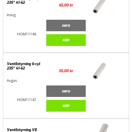
235” 41-62
65,00
kr
Insug
INFO
HOM11146
KÖP
Ventilstyrning 6-cyl
235” 41-62
55,00
kr
Avgas
INFO
HOM11147
KÖP
Ventilstyrning V8