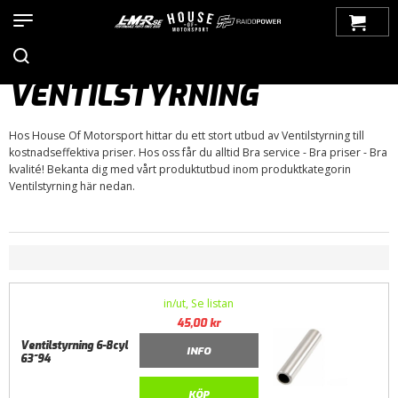
Hem
>
Produkter
>
Bilmärken
>
Chevrolet
>
Suburban
>
Suburban
60-66
>
Motor / Tillbehör
>
Topplock
> Ventilstyrning
VENTILSTYRNING
Hos House Of Motorsport hittar du ett stort utbud av Ventilstyrning till
kostnadseffektiva priser. Hos oss får du alltid Bra service - Bra priser - Bra
kvalité! Bekanta dig med vårt produktutbud inom produktkategorin
Ventilstyrning här nedan.
in/ut, Se listan
45,00
kr
Ventilstyrning 6-8cyl
INFO
63~94
KÖP