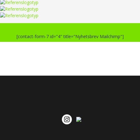
[contact-form-7 id="4" title="Nyhetsbrev Mailchimp"]