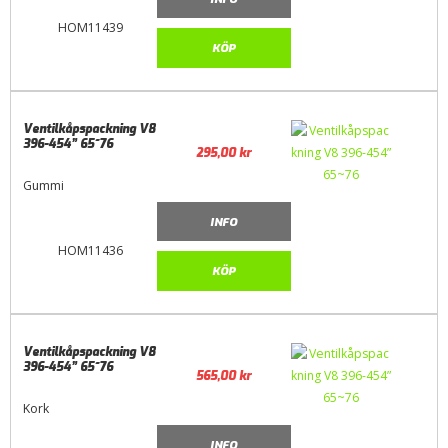
HOM11439
KÖP
Ventilkåpspackning V8
396-454” 65~76
295,00
kr
Gummi
INFO
HOM11436
KÖP
Ventilkåpspackning V8
396-454” 65~76
565,00
kr
Kork
INFO