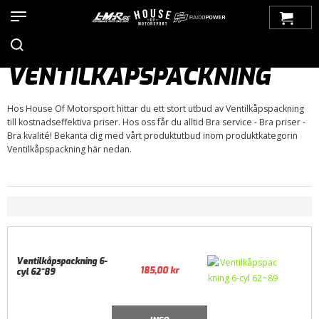
Hem
>
Produkter
>
Bilmärken
>
Chevrolet
>
Pickup
>
Pickup 67-72
>
Motor / Tillbehör
>
Packningar
> Ventilkåpspackning
VENTILKÅPSPACKNING
Hos House Of Motorsport hittar du ett stort utbud av Ventilkåpspackning
till kostnadseffektiva priser. Hos oss får du alltid Bra service - Bra priser -
Bra kvalité! Bekanta dig med vårt produktutbud inom produktkategorin
Ventilkåpspackning här nedan.
Ventilkåpspackning 6-
185,00
kr
cyl 62~89