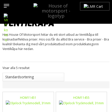
Hem
>
Produkter
>
Bilmärken
>
Chevrolet
>
Nova
>
Nova 75-79
>
Motor / Tillbehör
>
Topplock
> Ventilkåpa
VENTILKÅPA
Hos House Of Motorsport hittar du ett stort utbud av Ventilkåpa till
kostnadseffektiva priser. Hos oss får du alltid Bra service - Bra priser - Bra
kvalité! Bekanta dig med vårt produktutbud inom produktkategorin
Ventilkåpa här nedan.
Visar alla 5 resultat
HOM11451
HOM11455