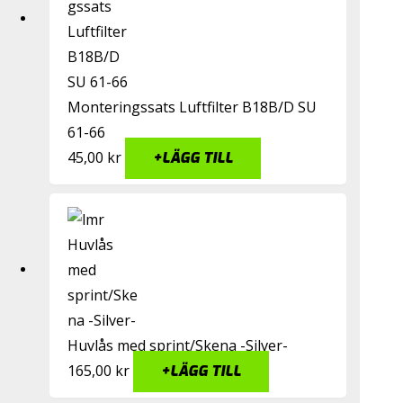
Monteringssats Luftfilter B18B/D SU
61-66
45,00
kr
+
LÄGG TILL
Huvlås med sprint/Skena -Silver-
165,00
kr
+
LÄGG TILL