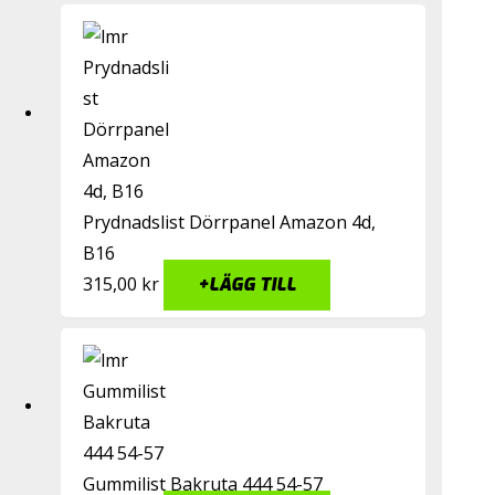
Prydnadslist Dörrpanel Amazon 4d,
B16
315,00
kr
+
LÄGG TILL
Gummilist Bakruta 444 54-57