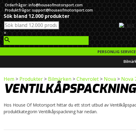
Orderfrågor: info@houseofmotorsport.com
Produktfrågor: support@houseofmotorsport.com
Sök bland 12.000 produkter
×
PERSONLIG SERVICE
Bilmär
Hem
>
Produkter
>
Bilmärken
>
Chevrolet
>
Nova
>
Nova 
VENTILKÅPSPACKNING
Hos House Of Motorsport hittar du ett stort utbud av Ventilkåpspackn
produktkategorin Ventilkåpspackning här nedan.