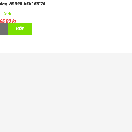
ning V8 396-454” 65~76
Kork
65,00
kr
KÖP