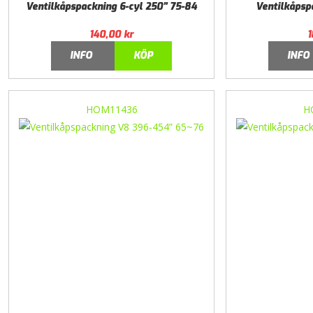
Ventilkåpspackning 6-cyl 250” 75-84
Ventilkåpsp
140,00
kr
1
INFO
KÖP
INFO
HOM11436
H