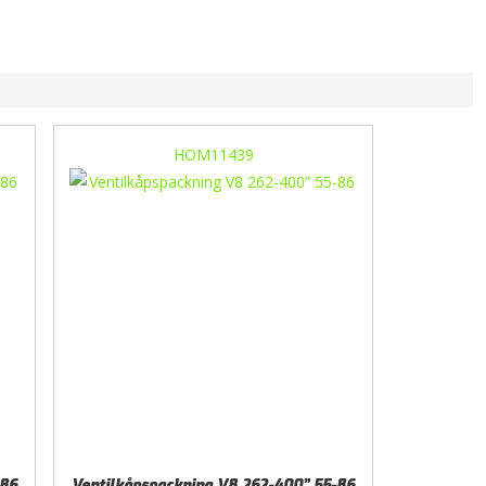
HOM11439
-86
Ventilkåpspackning V8 262-400” 55-86