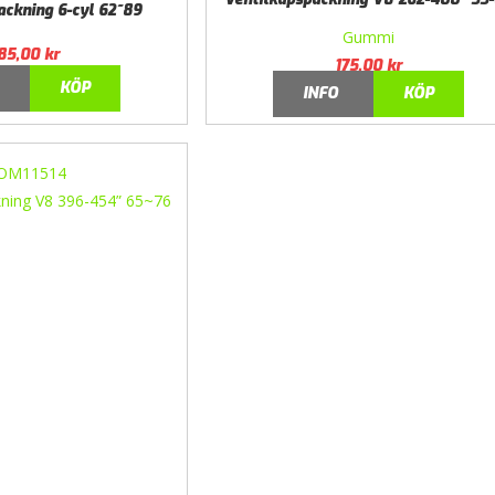
ackning 6-cyl 62~89
Gummi
85,00
kr
175,00
kr
KÖP
INFO
KÖP
OM11514