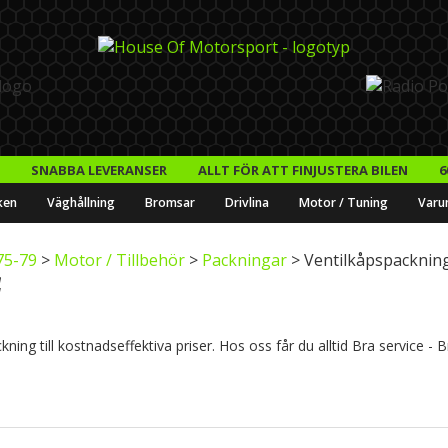
SNABBA LEVERANSER
ALLT FÖR ATT FINJUSTERA BILEN
6
ken
Väghållning
Bromsar
Drivlina
Motor / Tuning
Varu
75-79
>
Motor / Tillbehör
>
Packningar
> Ventilkåpspacknin
ing till kostnadseffektiva priser. Hos oss får du alltid Bra service - 