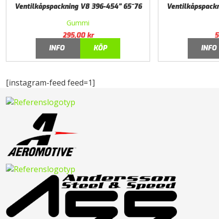
Ventilkåpspackning V8 396-454” 65~76
Ventilkåpspack
Gummi
295,00
kr
5
INFO
KÖP
INFO
[instagram-feed feed=1]