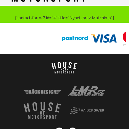
[contact-form-7 id="4" title="Nyhetsbrev Mailchimp"]