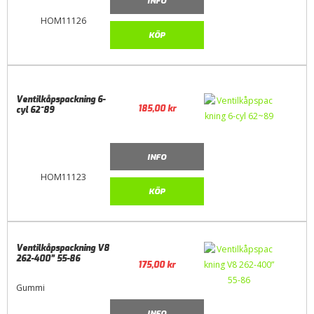
INFO
HOM11126
KÖP
Ventilkåpspackning 6-
185,00
kr
cyl 62~89
INFO
HOM11123
KÖP
Ventilkåpspackning V8
262-400” 55-86
175,00
kr
Gummi
INFO