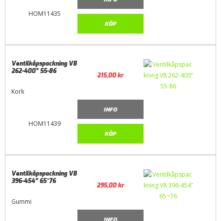
HOM11435
KÖP
Ventilkåpspackning V8
262-400” 55-86
215,00
kr
Kork
INFO
HOM11439
KÖP
Ventilkåpspackning V8
396-454” 65~76
295,00
kr
Gummi
INFO