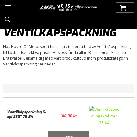
Hem
>
Produkter
>
Bilmärken
>
Chevrolet
>
Monza 75-80
>
Motor / Tillbehör
>
Packningar
> Ventilkåpspackning
VENTILKÅPSPACKNING
Hos House Of Motorsport hittar du ett stort utbud av Ventilkåpspackning
till kostnadseffektiva priser. Hos oss får du alltid Bra service - Bra priser -
Bra kvalité! Bekanta dig med vårt produktutbud inom produktkategorin
Ventilkåpspackning här nedan.
Ventilkåpspackning 6-
140,00
kr
cyl 250” 75-84