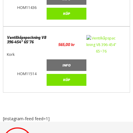
HOM11436
KÖP
Ventilkåpspackning V8
396-454” 65~76
565,00
kr
Kork
INFO
HOM11514
KÖP
[instagram-feed feed=1]