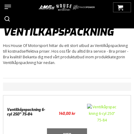
Hem
>
Produkter
>
Bilmärken
>
Chevrolet
>
Monte Carlo
>
Monte
Carlo 70-77
>
Motor / Tillbehör
>
Packningar
> Ventilkåpspackning
VENTILKÅPSPACKNING
Hos House Of Motorsport hittar du ett stort utbud av Ventilkåpspackning
till kostnadseffektiva priser. Hos oss får du alltid Bra service - Bra priser -
Bra kvalité! Bekanta dig med vårt produktutbud inom produktkategorin
Ventilkåpspackning här nedan.
Ventilkåpspackning 6-
140,00
kr
cyl 250” 75-84