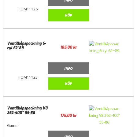
INFO
HOM11126
KÖP
Ventilkåpspackning 6-
185,00
kr
cyl 62~89
INFO
HOM11123
KÖP
Ventilkåpspackning V8
262-400” 55-86
175,00
kr
Gummi
INFO