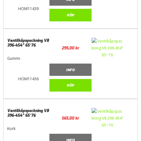
HOM11439
KÖP
Ventilkåpspackning V8
396-454” 65~76
295,00
kr
Gummi
INFO
HOM11436
KÖP
Ventilkåpspackning V8
396-454” 65~76
565,00
kr
Kork
INFO