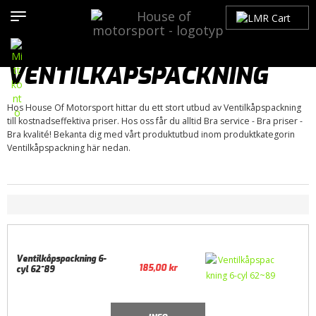
Hem
>
Produkter
>
Bilmärken
>
Chevrolet
>
Malibu
>
Malibu 68-
72
>
Motor / Tillbehör
>
Packningar
> Ventilkåpspackning
VENTILKÅPSPACKNING
Hos House Of Motorsport hittar du ett stort utbud av Ventilkåpspackning
till kostnadseffektiva priser. Hos oss får du alltid Bra service - Bra priser -
Bra kvalité! Bekanta dig med vårt produktutbud inom produktkategorin
Ventilkåpspackning här nedan.
Ventilkåpspackning 6-
185,00
kr
cyl 62~89