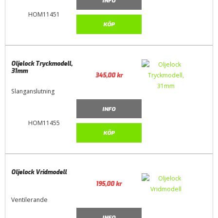
INFO
HOM11451
KÖP
Oljelock Tryckmodell,
31mm
345,00
kr
Slanganslutning
INFO
HOM11455
KÖP
Oljelock Vridmodell
195,00
kr
Ventilerande
INFO