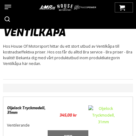
Hem
>
Produkter
>
Bilmärken
>
Chevrolet
>
Malibu
>
Malibu 64-
67
>
Motor / Tillbehör
>
Topplock
> Ventilkåpa
VENTILKÅPA
Hos House Of Motorsport hittar du ett stort utbud av Ventilkåpa till
kostnadseffektiva priser. Hos oss får du alltid Bra service - Bra priser - Bra
kvalité! Bekanta dig med vårt produktutbud inom produktkategorin
Ventilkåpa här nedan.
Oljelock Tryckmodell,
31mm
345,00
kr
Ventilerande