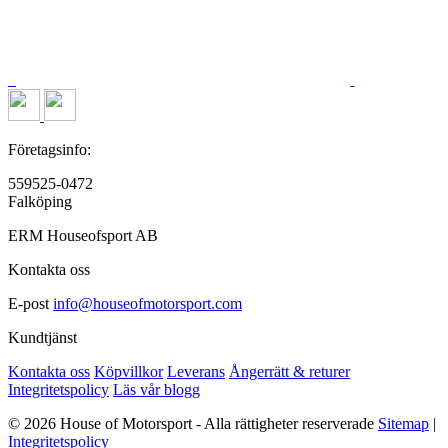
Företagsinfo:
559525-0472
Falköping
ERM Houseofsport AB
Kontakta oss
E-post
info@houseofmotorsport.com
Kundtjänst
Kontakta oss
Köpvillkor
Leverans
Ångerrätt & returer
Integritetspolicy
Läs vår blogg
© 2026 House of Motorsport - Alla rättigheter reserverade
Sitemap
|
Integritetspolicy