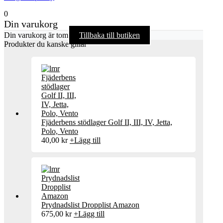
0
Din varukorg
Din varukorg är tom
Tillbaka till butiken
Produkter du kanske gillar
Fjäderbens stödlager Golf II, III, IV, Jetta,
Polo, Vento
40,00
kr
+
Lägg till
Prydnadslist Dropplist Amazon
675,00
kr
+
Lägg till