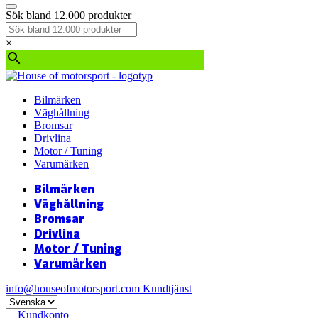
Sök bland 12.000 produkter
×
Bilmärken
Väghållning
Bromsar
Drivlina
Motor / Tuning
Varumärken
Bilmärken
Väghållning
Bromsar
Drivlina
Motor / Tuning
Varumärken
info@houseofmotorsport.com
Kundtjänst
Kundkonto