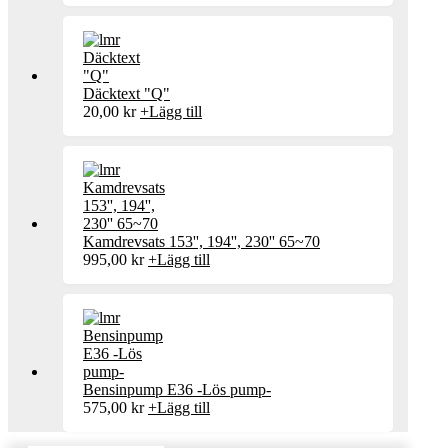
Däcktext "Q"
20,00
kr
+
Lägg till
Kamdrevsats 153'', 194'', 230'' 65~70
995,00
kr
+
Lägg till
Bensinpump E36 -Lös pump-
575,00
kr
+
Lägg till