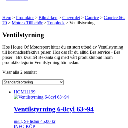
Hem
>
Produkter
>
Bilmärken
>
Chevrolet
>
Caprice
>
Caprice 66-
70
>
Motor / Tillbehör
>
Topplock
> Ventilstyrning
Ventilstyrning
Hos House Of Motorsport hittar du ett stort utbud av Ventilstyrning
till kostnadseffektiva priser. Hos oss får du alltid Bra service - Bra
priser - Bra kvalité! Bekanta dig med vårt produktutbud inom
produktkategorin Ventilstyrning här nedan.
Visar alla 2 resultat
HOM11199
Ventilstyrning 6-8cyl 63~94
in/ut, Se listan
45,00
kr
INFO
KÖP