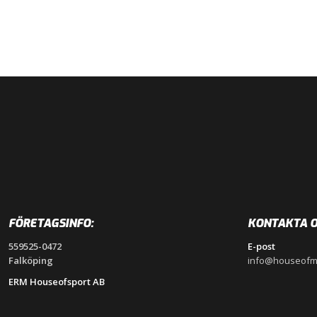
FÖRETAGSINFO:
KONTAKTA O
559525-0472
E-post
Falköping
info@houseofm
ERM Houseofsport AB