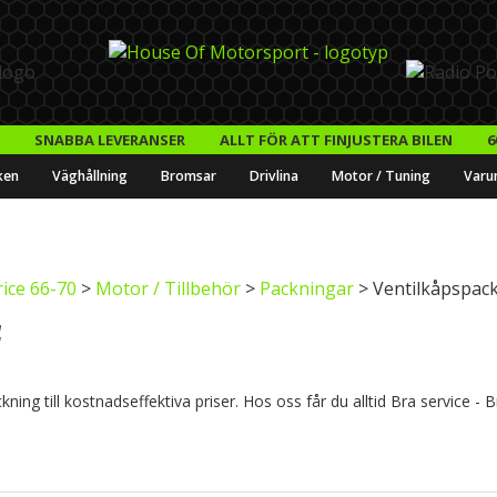
SNABBA LEVERANSER
ALLT FÖR ATT FINJUSTERA BILEN
6
ken
Väghållning
Bromsar
Drivlina
Motor / Tuning
Varu
ice 66-70
>
Motor / Tillbehör
>
Packningar
> Ventilkåpspac
ing till kostnadseffektiva priser. Hos oss får du alltid Bra service - 