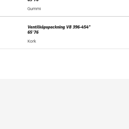
Gummi
Ventilkåpspackning V8 396-454”
65~76
Kork