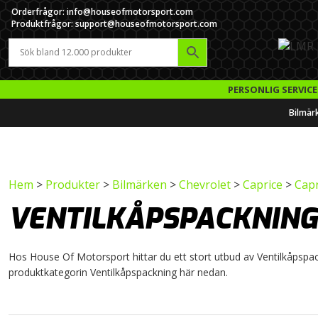
Orderfrågor: info@houseofmotorsport.com
Produktfrågor: support@houseofmotorsport.com
PERSONLIG SERVICE
Bilmär
Hem
>
Produkter
>
Bilmärken
>
Chevrolet
>
Caprice
>
Capr
VENTILKÅPSPACKNING
Hos House Of Motorsport hittar du ett stort utbud av Ventilkåpspackn
produktkategorin Ventilkåpspackning här nedan.