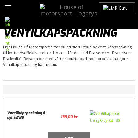
Hem
>
Produkter
>
Bilmärken
>
Chevrolet
>
Biscayne
>
Biscayne
65-70
>
Motor / Tillbehör
>
Packningar
> Ventilkåpspackning
VENTILKÅPSPACKNING
Hos House Of Motorsport hittar du ett stort utbud av Ventilkåpspackning
till kostnadseffektiva priser. Hos oss får du alltid Bra service - Bra priser -
Bra kvalité! Bekanta dig med vårt produktutbud inom produktkategorin
Ventilkåpspackning här nedan.
Ventilkåpspackning 6-
185,00
kr
cyl 62~89