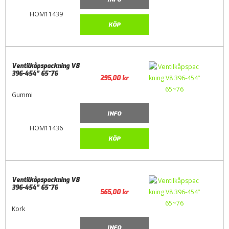
HOM11439
KÖP
Ventilkåpspackning V8
396-454” 65~76
295,00
kr
Gummi
INFO
HOM11436
KÖP
Ventilkåpspackning V8
396-454” 65~76
565,00
kr
Kork
INFO