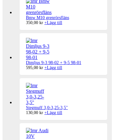
Bmw M10 grenrörsfläns
350,00
kr
+
Lägg till
Dimljus 9-3 98-02 + 9-5 98-01
595,00
kr
+
Lägg till
Stegmuff 3,0-3,25-3,5''
130,00
kr
+
Lägg till