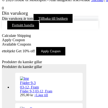
0
Din varukorg
Din varukorg är tom
Tillbaka till butiken
Fortsätt handla
Calculate Shipping
Apply Coupon
Available Coupons
ettobjekt
Get 10% off
Apply Coupon
Produkter du kanske gillar
Produkter du kanske gillar
Fjäder 9-3 03-12, Fram
295,00
kr
+
Lägg till