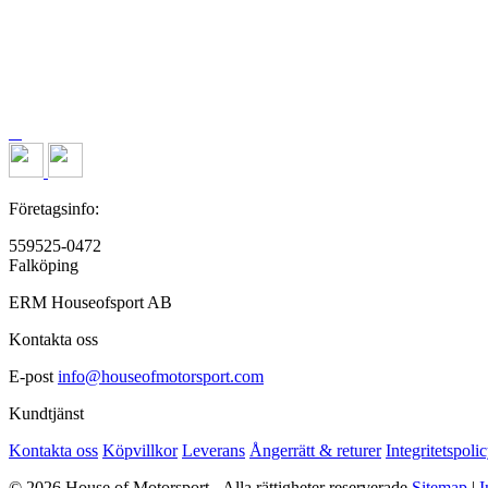
Företagsinfo:
559525-0472
Falköping
ERM Houseofsport AB
Kontakta oss
E-post
info@houseofmotorsport.com
Kundtjänst
Kontakta oss
Köpvillkor
Leverans
Ångerrätt & returer
Integritetspoli
© 2026 House of Motorsport - Alla rättigheter reserverade
Sitemap
|
I